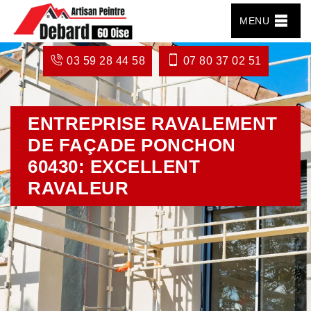
MENU
03 59 28 44 58
07 80 37 02 51
ENTREPRISE RAVALEMENT
DE FAÇADE PONCHON
60430: EXCELLENT
RAVALEUR