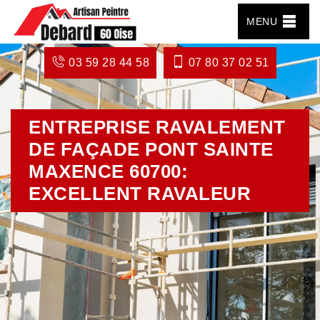
MENU
03 59 28 44 58
07 80 37 02 51
ENTREPRISE RAVALEMENT
DE FAÇADE PONT SAINTE
MAXENCE 60700:
EXCELLENT RAVALEUR