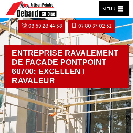
MENU
03 59 28 44 58
07 80 37 02 51
ENTREPRISE RAVALEMENT
DE FAÇADE PONTPOINT
60700: EXCELLENT
RAVALEUR