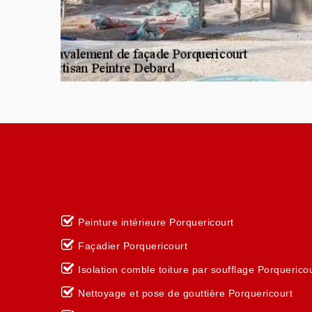
Peinture intérieure Porquericourt
Façadier Porquericourt
Isolation comble toiture par soufflage Porquerico
Nettoyage et pose de gouttière Porquericourt