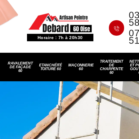
03
5
07
Horaire : 7h à 20h30
5
TRAITEMENT
NET
RAVALEMENT
ETANCHÉITÉ
MAÇONNERIE
DE
ET P
DE FAÇADE
TOITURE 60
60
CHARPENTE
GOU
60
60