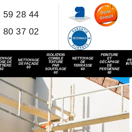
 59 28 44
8
 80 37 02
1
ISOLATION
PEINTURE
TOYAGE
COMBLE
NETTOYAGE
ET
NETTOYAGE
PE
OSE DE
TOITURE
DE
DÉCAPAGE
DE FAÇADE
INT
TTIÈRE
PAR
TERRASSE
DE
60
60
SOUFFLAGE
60
PERSIENNE
60
60