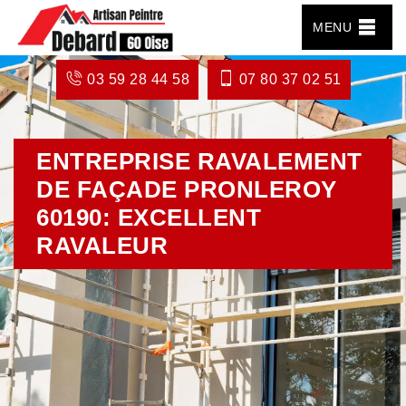
MENU
03 59 28 44 58
07 80 37 02 51
ENTREPRISE RAVALEMENT
DE FAÇADE PRONLEROY
60190: EXCELLENT
RAVALEUR