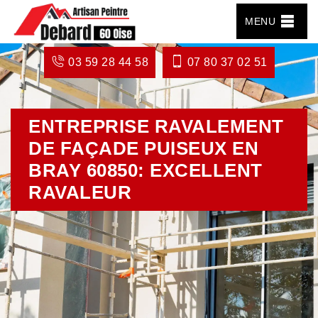
MENU
03 59 28 44 58
07 80 37 02 51
ENTREPRISE RAVALEMENT
DE FAÇADE PUISEUX EN
BRAY 60850: EXCELLENT
RAVALEUR