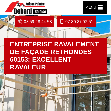
MENU
03 59 28 44 58
07 80 37 02 51
ENTREPRISE RAVALEMENT
DE FAÇADE RETHONDES
60153: EXCELLENT
RAVALEUR