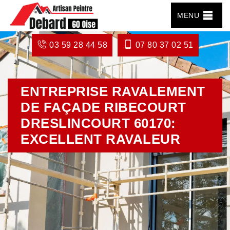
MENU
03 59 28 44 58
07 80 37 02 51
ENTREPRISE RAVALEMENT
DE FAÇADE RIBECOURT
DRESLINCOURT 60170:
EXCELLENT RAVALEUR