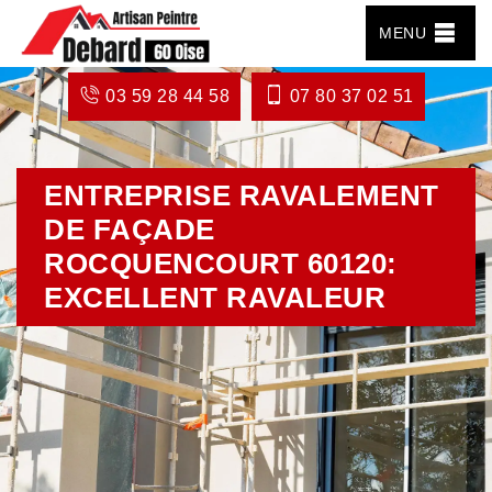
MENU
03 59 28 44 58
07 80 37 02 51
ENTREPRISE RAVALEMENT
DE FAÇADE
ROCQUENCOURT 60120:
EXCELLENT RAVALEUR