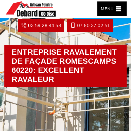
MENU
03 59 28 44 58
07 80 37 02 51
ENTREPRISE RAVALEMENT
DE FAÇADE ROMESCAMPS
60220: EXCELLENT
RAVALEUR