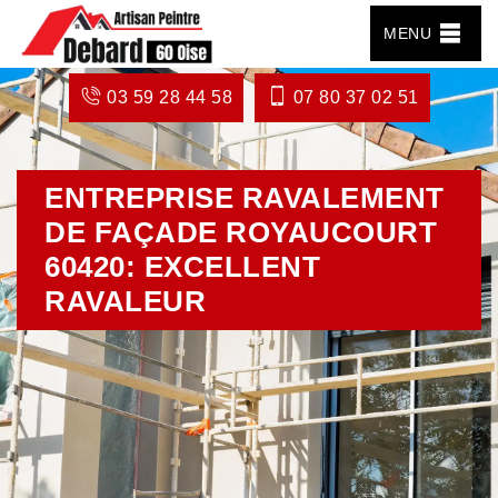
MENU
03 59 28 44 58
07 80 37 02 51
ENTREPRISE RAVALEMENT
DE FAÇADE ROYAUCOURT
60420: EXCELLENT
RAVALEUR