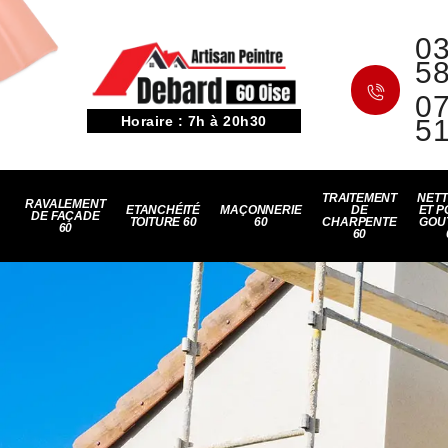
03
5
07
Horaire : 7h à 20h30
5
TRAITEMENT
NET
RAVALEMENT
ETANCHÉITÉ
MAÇONNERIE
DE
ET P
DE FAÇADE
TOITURE 60
60
CHARPENTE
GOU
60
60