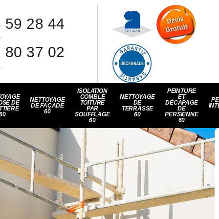
 59 28 44
8
 80 37 02
1
ISOLATION
PEINTURE
TOYAGE
COMBLE
NETTOYAGE
ET
NETTOYAGE
PE
OSE DE
TOITURE
DE
DÉCAPAGE
DE FAÇADE
INT
TTIÈRE
PAR
TERRASSE
DE
60
60
SOUFFLAGE
60
PERSIENNE
60
60