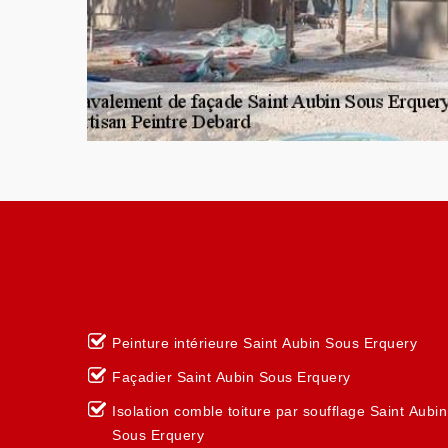
Peinture intérieure Saint Aubin Sous Erquery
Façadier Saint Aubin Sous Erquery
Isolation comble toiture par soufflage Saint Aubin
Sous Erquery