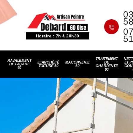
03
5
07
Horaire : 7h à 20h30
5
TRAITEMENT
NET
RAVALEMENT
ETANCHÉITÉ
MAÇONNERIE
DE
ET P
DE FAÇADE
TOITURE 60
60
CHARPENTE
GOU
60
60