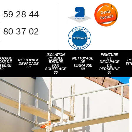
 59 28 44
8
 80 37 02
1
ISOLATION
PEINTURE
TOYAGE
COMBLE
NETTOYAGE
ET
NETTOYAGE
PE
OSE DE
TOITURE
DE
DÉCAPAGE
DE FAÇADE
INT
TTIÈRE
PAR
TERRASSE
DE
60
60
SOUFFLAGE
60
PERSIENNE
60
60