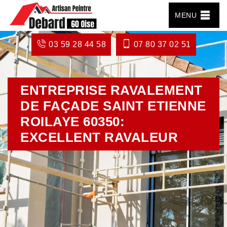
MENU
03 59 28 44 58
07 80 37 02 51
ENTREPRISE RAVALEMENT
DE FAÇADE SAINT ETIENNE
ROILAYE 60350:
EXCELLENT RAVALEUR