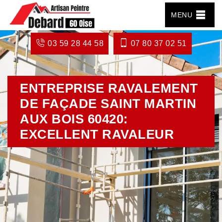
MENU
03 59 28 44 58
07 80 37 02 51
ENTREPRISE RAVALEMENT
DE FAÇADE SAINT MARTIN
AUX BOIS 60420:
EXCELLENT RAVALEUR