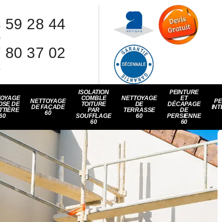
 59 28 44
8
 80 37 02
1
ISOLATION
PEINTURE
TOYAGE
COMBLE
NETTOYAGE
ET
NETTOYAGE
PE
OSE DE
TOITURE
DE
DÉCAPAGE
DE FAÇADE
INT
TTIÈRE
PAR
TERRASSE
DE
60
60
SOUFFLAGE
60
PERSIENNE
60
60