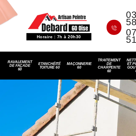
03
5
07
Horaire : 7h à 20h30
5
TRAITEMENT
NET
RAVALEMENT
ETANCHÉITÉ
MAÇONNERIE
DE
ET P
DE FAÇADE
TOITURE 60
60
CHARPENTE
GOU
60
60