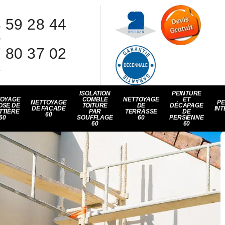
 59 28 44
8
 80 37 02
1
ISOLATION
PEINTURE
TOYAGE
COMBLE
NETTOYAGE
ET
NETTOYAGE
PE
OSE DE
TOITURE
DE
DÉCAPAGE
DE FAÇADE
INT
TTIÈRE
PAR
TERRASSE
DE
60
60
SOUFFLAGE
60
PERSIENNE
60
60