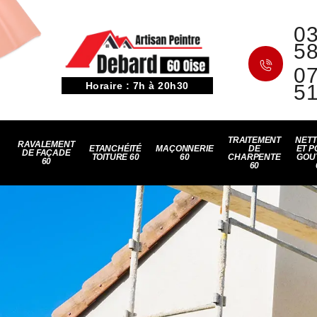
03
5
07
Horaire : 7h à 20h30
5
TRAITEMENT
NET
RAVALEMENT
ETANCHÉITÉ
MAÇONNERIE
DE
ET P
DE FAÇADE
TOITURE 60
60
CHARPENTE
GOU
60
60