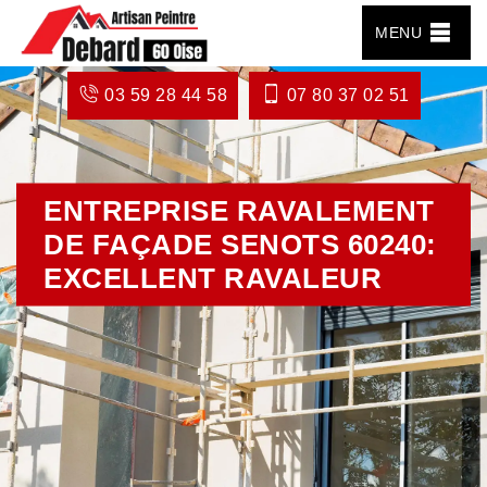
MENU
03 59 28 44 58
07 80 37 02 51
ENTREPRISE RAVALEMENT
DE FAÇADE SENOTS 60240:
EXCELLENT RAVALEUR