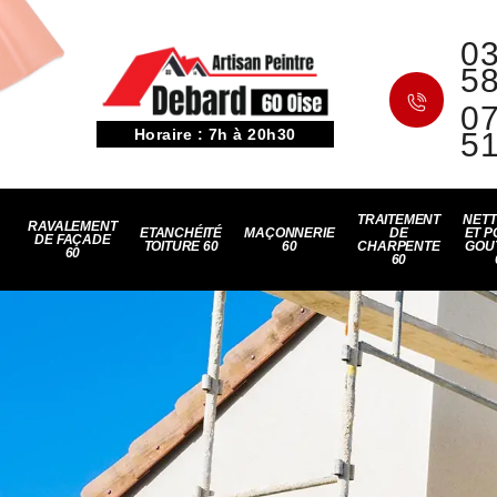
03
5
07
Horaire : 7h à 20h30
5
TRAITEMENT
NET
RAVALEMENT
ETANCHÉITÉ
MAÇONNERIE
DE
ET P
DE FAÇADE
TOITURE 60
60
CHARPENTE
GOU
60
60