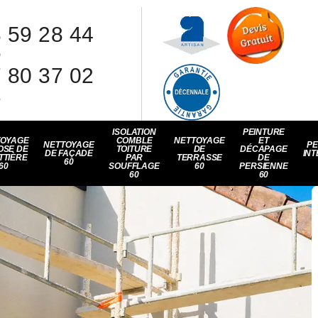
 59 28 44
8
 80 37 02
1
ISOLATION
PEINTURE
TOYAGE
COMBLE
NETTOYAGE
ET
NETTOYAGE
PE
OSE DE
TOITURE
DE
DÉCAPAGE
DE FAÇADE
INT
TTIÈRE
PAR
TERRASSE
DE
60
60
SOUFFLAGE
60
PERSIENNE
60
60