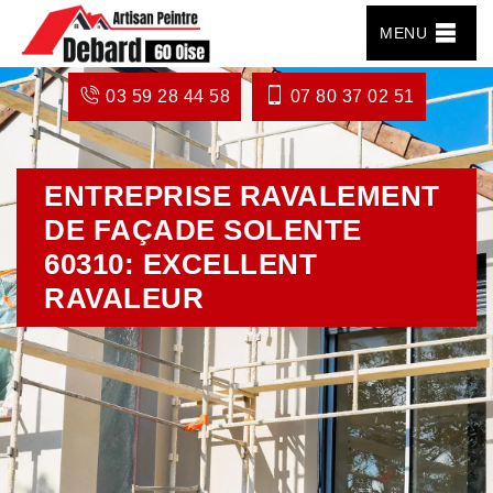
MENU
03 59 28 44 58
07 80 37 02 51
ENTREPRISE RAVALEMENT
DE FAÇADE SOLENTE
60310: EXCELLENT
RAVALEUR