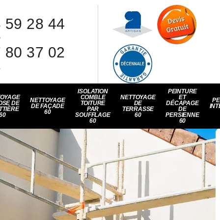
 59 28 44
8
 80 37 02
1
ISOLATION
PEINTURE
TOYAGE
COMBLE
NETTOYAGE
ET
NETTOYAGE
PE
OSE DE
TOITURE
DE
DÉCAPAGE
DE FAÇADE
INT
TTIÈRE
PAR
TERRASSE
DE
60
60
SOUFFLAGE
60
PERSIENNE
60
60