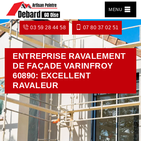
MENU
03 59 28 44 58
07 80 37 02 51
ENTREPRISE RAVALEMENT
DE FAÇADE VARINFROY
60890: EXCELLENT
RAVALEUR