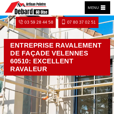
MENU
03 59 28 44 58
07 80 37 02 51
ENTREPRISE RAVALEMENT
DE FAÇADE VELENNES
60510: EXCELLENT
RAVALEUR