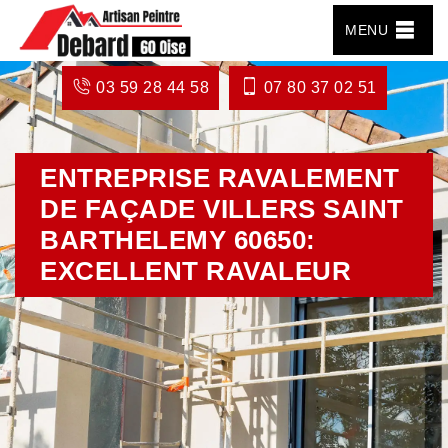
MENU
03 59 28 44 58
07 80 37 02 51
ENTREPRISE RAVALEMENT
DE FAÇADE VILLERS SAINT
BARTHELEMY 60650:
EXCELLENT RAVALEUR