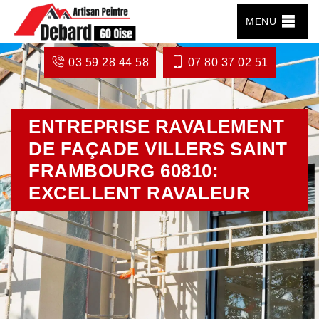
MENU
03 59 28 44 58
07 80 37 02 51
ENTREPRISE RAVALEMENT
DE FAÇADE VILLERS SAINT
FRAMBOURG 60810:
EXCELLENT RAVALEUR