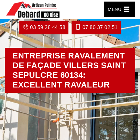
MENU
03 59 28 44 58
07 80 37 02 51
ENTREPRISE RAVALEMENT
DE FAÇADE VILLERS SAINT
SEPULCRE 60134:
EXCELLENT RAVALEUR