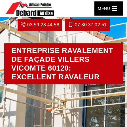
MENU
03 59 28 44 58
07 80 37 02 51
ENTREPRISE RAVALEMENT
DE FAÇADE VILLERS
VICOMTE 60120:
EXCELLENT RAVALEUR