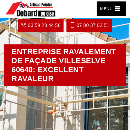
MENU
03 59 28 44 58
07 80 37 02 51
ENTREPRISE RAVALEMENT
DE FAÇADE VILLESELVE
60640: EXCELLENT
RAVALEUR