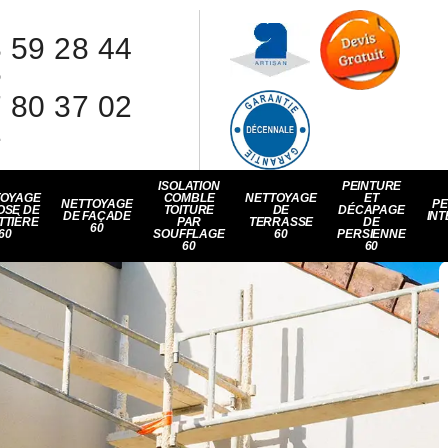
 59 28 44
8
 80 37 02
1
ISOLATION
PEINTURE
TOYAGE
COMBLE
NETTOYAGE
ET
NETTOYAGE
PE
OSE DE
TOITURE
DE
DÉCAPAGE
DE FAÇADE
INT
TTIÈRE
PAR
TERRASSE
DE
60
60
SOUFFLAGE
60
PERSIENNE
60
60