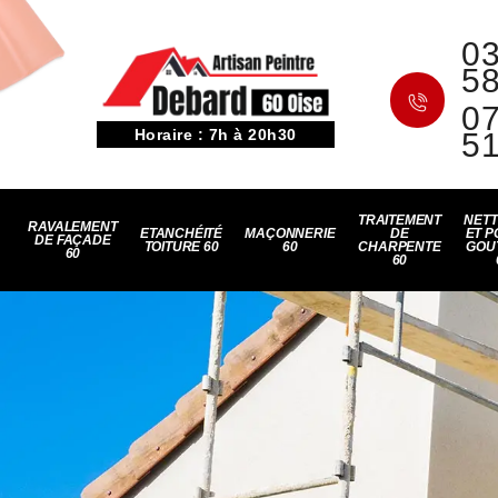
03
5
07
Horaire : 7h à 20h30
5
TRAITEMENT
NET
RAVALEMENT
ETANCHÉITÉ
MAÇONNERIE
DE
ET P
DE FAÇADE
TOITURE 60
60
CHARPENTE
GOU
60
60