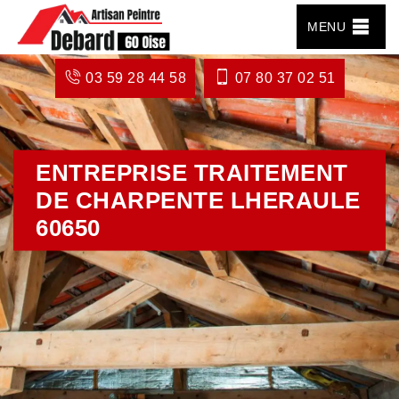
MENU
03 59 28 44 58
07 80 37 02 51
ENTREPRISE TRAITEMENT
DE CHARPENTE LHERAULE
60650