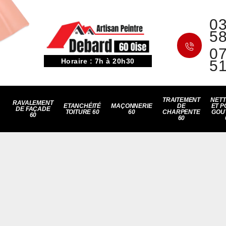
03
5
07
Horaire : 7h à 20h30
5
TRAITEMENT
NET
RAVALEMENT
ETANCHÉITÉ
MAÇONNERIE
DE
ET P
DE FAÇADE
TOITURE 60
60
CHARPENTE
GOU
60
60