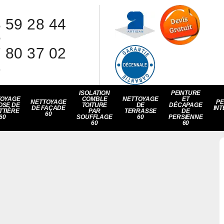
 59 28 44
8
 80 37 02
1
ISOLATION
PEINTURE
TOYAGE
COMBLE
NETTOYAGE
ET
NETTOYAGE
PE
OSE DE
TOITURE
DE
DÉCAPAGE
DE FAÇADE
INT
TTIÈRE
PAR
TERRASSE
DE
60
60
SOUFFLAGE
60
PERSIENNE
60
60