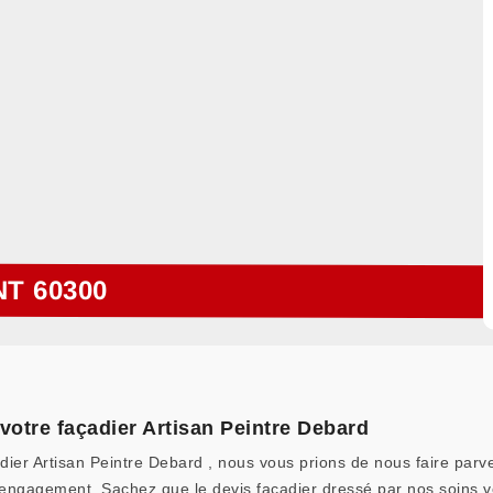
T 60300
votre façadier Artisan Peintre Debard
adier Artisan Peintre Debard , nous vous prions de nous faire par
t engagement. Sachez que le devis façadier dressé par nos soins