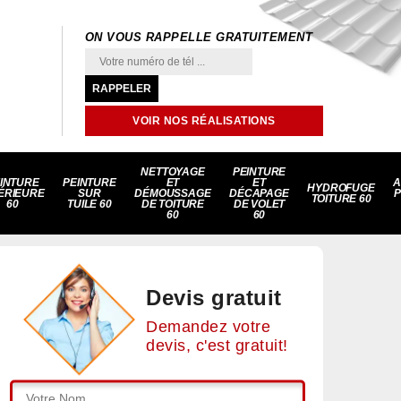
ON VOUS RAPPELLE GRATUITEMENT
VOIR NOS RÉALISATIONS
NETTOYAGE
PEINTURE
INTURE
PEINTURE
ET
ET
A
HYDROFUGE
ÉRIEURE
SUR
DÉMOUSSAGE
DÉCAPAGE
P
TOITURE 60
60
TUILE 60
DE TOITURE
DE VOLET
60
60
Devis gratuit
Demandez votre
devis, c'est gratuit!