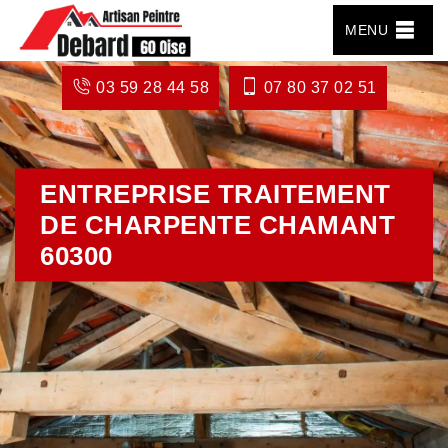
MENU
03 59 28 44 58
07 80 37 02 51
ENTREPRISE TRAITEMENT
DE CHARPENTE CHAMANT
60300