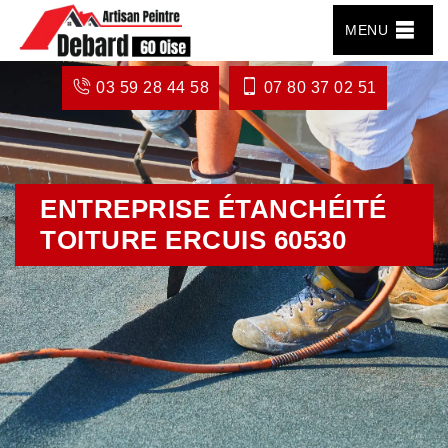
MENU
03 59 28 44 58
07 80 37 02 51
ENTREPRISE ÉTANCHÉITÉ
TOITURE ERCUIS 60530