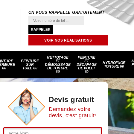
ON VOUS RAPPELLE GRATUITEMENT
VOIR NOS RÉALISATIONS
NETTOYAGE
PEINTURE
INTURE
PEINTURE
ET
ET
A
HYDROFUGE
ÉRIEURE
SUR
DÉMOUSSAGE
DÉCAPAGE
P
TOITURE 60
60
TUILE 60
DE TOITURE
DE VOLET
60
60
Devis gratuit
Demandez votre
devis, c'est gratuit!