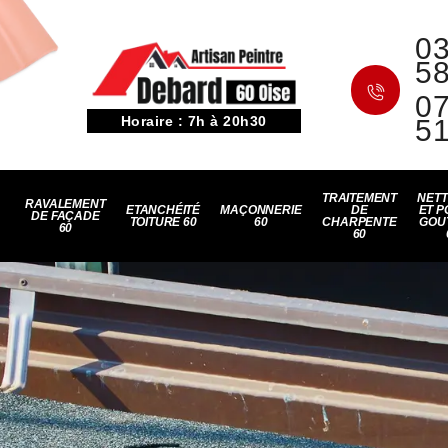
03
5
07
Horaire : 7h à 20h30
5
TRAITEMENT
NET
RAVALEMENT
ETANCHÉITÉ
MAÇONNERIE
DE
ET P
DE FAÇADE
TOITURE 60
60
CHARPENTE
GOU
60
60