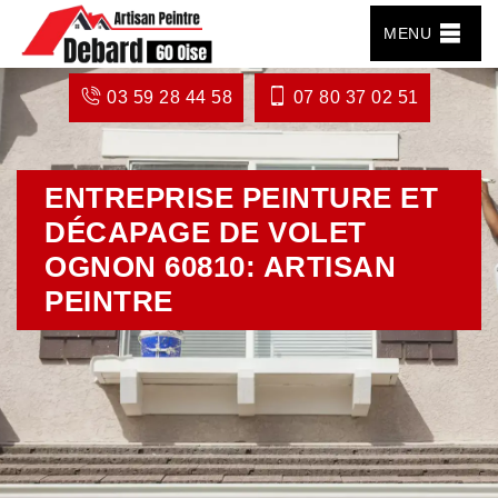
MENU
03 59 28 44 58
07 80 37 02 51
ENTREPRISE PEINTURE ET
DÉCAPAGE DE VOLET
OGNON 60810: ARTISAN
PEINTRE