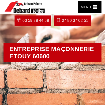
MENU
03 59 28 44 58
07 80 37 02 51
ENTREPRISE MAÇONNERIE
ETOUY 60600