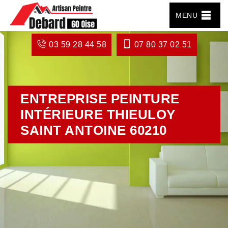
MENU
03 59 28 44 58
07 80 37 02 51
ENTREPRISE PEINTURE
INTÉRIEURE THIEULOY
SAINT ANTOINE 60210