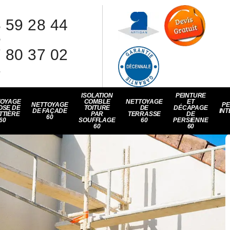
 59 28 44
8
 80 37 02
1
ISOLATION
PEINTURE
TOYAGE
COMBLE
NETTOYAGE
ET
NETTOYAGE
PE
OSE DE
TOITURE
DE
DÉCAPAGE
DE FAÇADE
INT
TTIÈRE
PAR
TERRASSE
DE
60
60
SOUFFLAGE
60
PERSIENNE
60
60