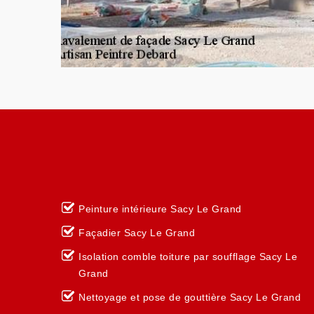
Peinture intérieure Sacy Le Grand
Façadier Sacy Le Grand
Isolation comble toiture par soufflage Sacy Le
Grand
Nettoyage et pose de gouttière Sacy Le Grand