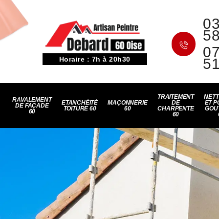
03
5
07
Horaire : 7h à 20h30
5
TRAITEMENT
NET
RAVALEMENT
ETANCHÉITÉ
MAÇONNERIE
DE
ET P
DE FAÇADE
TOITURE 60
60
CHARPENTE
GOU
60
60