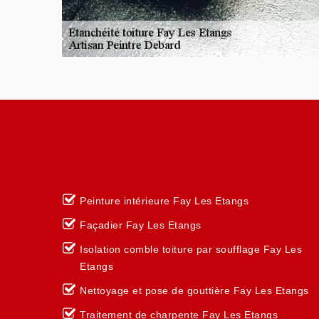
Peinture intérieure Fay Les Etangs
Façadier Fay Les Etangs
Isolation comble toiture par soufflage Fay Les
Etangs
Nettoyage et pose de gouttière Fay Les Etangs
Traitement de charpente Fay Les Etangs