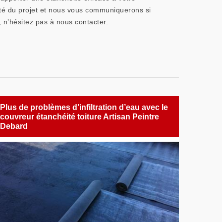
lité du projet et nous vous communiquerons si
, n’hésitez pas à nous contacter.
Plus de problèmes d’infiltration d’eau avec le
couvreur étanchéité toiture Artisan Peintre
Debard