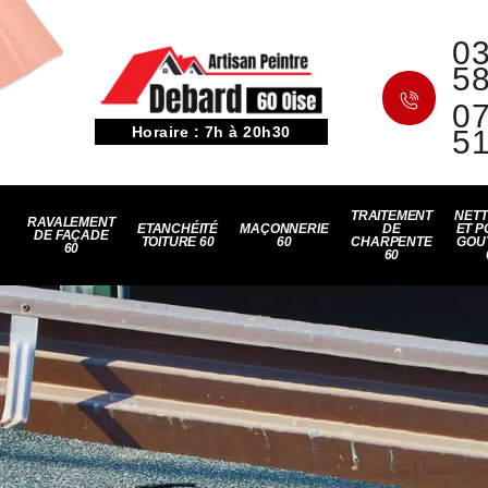
03
5
07
Horaire : 7h à 20h30
5
TRAITEMENT
NET
RAVALEMENT
ETANCHÉITÉ
MAÇONNERIE
DE
ET P
DE FAÇADE
TOITURE 60
60
CHARPENTE
GOU
60
60