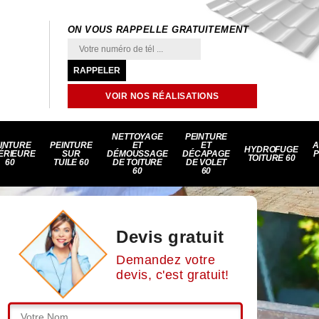
ON VOUS RAPPELLE GRATUITEMENT
VOIR NOS RÉALISATIONS
NETTOYAGE
PEINTURE
INTURE
PEINTURE
ET
ET
A
HYDROFUGE
ÉRIEURE
SUR
DÉMOUSSAGE
DÉCAPAGE
P
TOITURE 60
60
TUILE 60
DE TOITURE
DE VOLET
60
60
Devis gratuit
Demandez votre
devis, c'est gratuit!