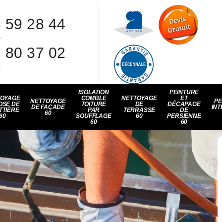
 59 28 44
8
 80 37 02
1
ISOLATION
PEINTURE
TOYAGE
COMBLE
NETTOYAGE
ET
NETTOYAGE
PE
OSE DE
TOITURE
DE
DÉCAPAGE
DE FAÇADE
INT
TTIÈRE
PAR
TERRASSE
DE
60
60
SOUFFLAGE
60
PERSIENNE
60
60