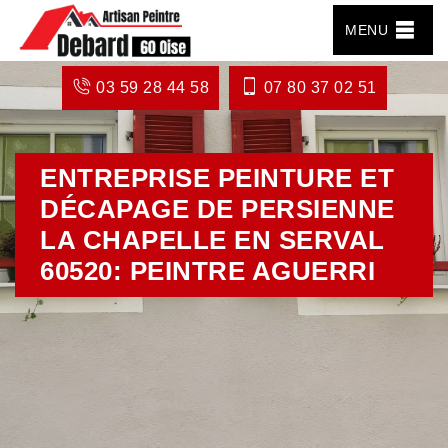
MENU
03 59 28 44 58
07 80 37 02 51
ENTREPRISE PEINTURE ET
DÉCAPAGE DE PERSIENNE
LA CHAPELLE EN SERVAL
60520: PEINTRE AGUERRI