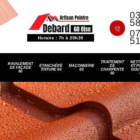
03
5
07
Horaire : 7h à 20h30
5
TRAITEMENT
NET
RAVALEMENT
ETANCHÉITÉ
MAÇONNERIE
DE
ET P
DE FAÇADE
TOITURE 60
60
CHARPENTE
GOU
60
60