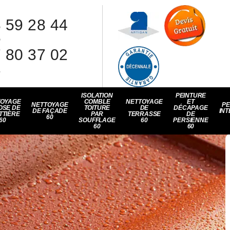
 59 28 44
8
 80 37 02
1
ISOLATION
PEINTURE
TOYAGE
COMBLE
NETTOYAGE
ET
NETTOYAGE
PE
OSE DE
TOITURE
DE
DÉCAPAGE
DE FAÇADE
INT
TTIÈRE
PAR
TERRASSE
DE
60
60
SOUFFLAGE
60
PERSIENNE
60
60