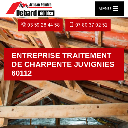
MENU
03 59 28 44 58
07 80 37 02 51
ENTREPRISE TRAITEMENT
DE CHARPENTE JUVIGNIES
60112