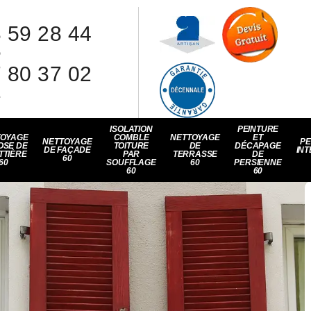
 59 28 44
8
 80 37 02
1
ISOLATION
PEINTURE
TOYAGE
COMBLE
NETTOYAGE
ET
NETTOYAGE
PE
OSE DE
TOITURE
DE
DÉCAPAGE
DE FAÇADE
INT
TTIÈRE
PAR
TERRASSE
DE
60
60
SOUFFLAGE
60
PERSIENNE
60
60