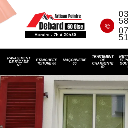
03
5
07
Horaire : 7h à 20h30
5
TRAITEMENT
NET
RAVALEMENT
ETANCHÉITÉ
MAÇONNERIE
DE
ET P
DE FAÇADE
TOITURE 60
60
CHARPENTE
GOU
60
60