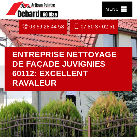
MENU
03 59 28 44 58
07 80 37 02 51
ENTREPRISE NETTOYAGE
DE FAÇADE JUVIGNIES
60112: EXCELLENT
RAVALEUR